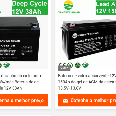
Vídeo
 duração do ciclo auto-
Bateria de vidro absorvente 12
%/mês Bateria de gel
150Ah do gel de AGM da esteir
de 12V 38Ah
13.5V-13.8V
enha o melhor preço
Obtenha o melhor pr