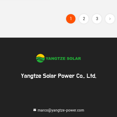
1
2
3
Yangtze Solar Power Co., Ltd.
marco@yangtze-power.com