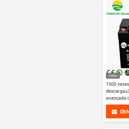
Vídeo
1500 vezes
descarga≤3
avançada 
Obt