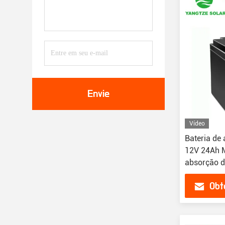
Envie
Vídeo
Bateria de
12V 24Ah M
absorção d
armazenam
Obt