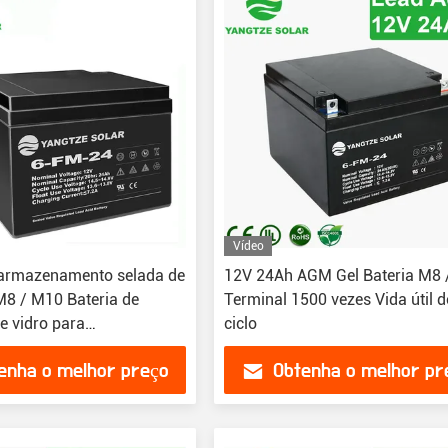
Vídeo
 armazenamento selada de
12V 24Ah AGM Gel Bateria M8
8 / M10 Bateria de
Terminal 1500 vezes Vida útil 
e vidro para
ciclo
ento de energia
enha o melhor preço
Obtenha o melhor pr