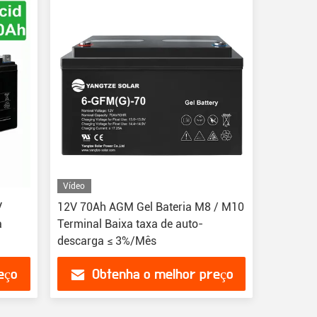
Vídeo
V
12V 70Ah AGM Gel Bateria M8 / M10
a
Terminal Baixa taxa de auto-
descarga ≤ 3%/Mês
eço
Obtenha o melhor preço