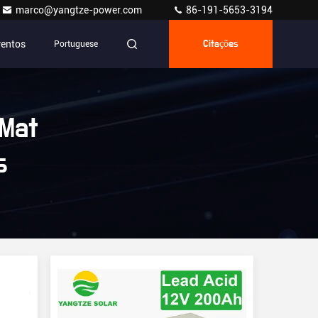
marco@yangtze-power.com
86-191-5653-3194
ventos
Portuguese
Citações
Mat
s