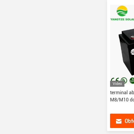
Vídeo
terminal a
M8/M10 do
Obt