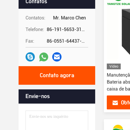
Contatos
Contatos:
Mr. Marco Chen
Telefone:
86-191-5653-3194
Fax:
86-0551-64437-729
Vídeo
Manutenção
Contato agora
Bateria ab
caixa de ba
Envie-nos
Obt