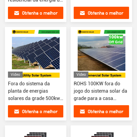
sistema solar da grade
Obtenha o melhor
Obtenha o melhor
preço
preço
Vídeo
Vídeo
Fora do sistema da
ROHS 100KW fora do
planta de energias
jogo do sistema solar da
solares da grade 500kw
grade para a casa
para o telhado
comercial
Obtenha o melhor
Obtenha o melhor
preço
preço