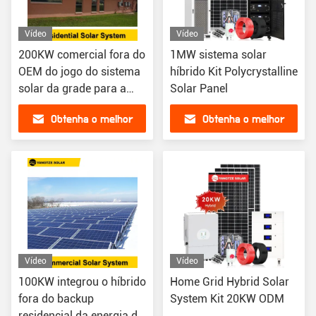
Vídeo
Vídeo
200KW comercial fora do
1MW sistema solar
OEM do jogo do sistema
híbrido Kit Polycrystalline
solar da grade para a
Solar Panel
casa
Obtenha o melhor
Obtenha o melhor
preço
preço
Vídeo
Vídeo
100KW integrou o híbrido
Home Grid Hybrid Solar
fora do backup
System Kit 20KW ODM
residencial da energia do