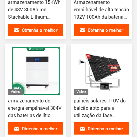
armazenamento 15KWh
Armazenamento
de 48V 300Ah Ion
empilhável de alta tensão
Stackable Lithium
192V 100Ah da bateria
Batteries Energy
do sistema de bateria
Obtenha o melhor
Obtenha o melhor
Lifepo4
preço
preço
Vídeo
Vídeo
armazenamento de
painéis solares 110V do
energia empilhável 384V
balcão apto para a
das baterias de lítio
utilização da fase
40KWh 100Ah
monofásica de sistema
Obtenha o melhor
Obtenha o melhor
800w solar