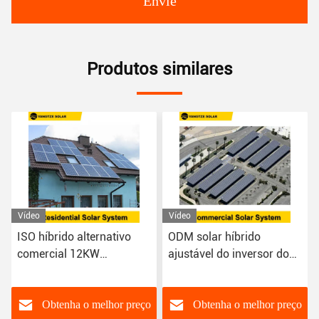
Envie
Produtos similares
Vídeo
Vídeo
ODM solar híbrido
Fase híbrida policristalina
ajustável do inversor dos
150kw do sistema solar
jogos 250kw das energias
Kit Inverter 3
solares
Obtenha o melhor preço
Obtenha o melhor preço