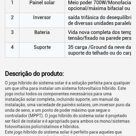
1
Painel solar
Meio poder 700W/Monofacial de
opcional/máxima bifacial ou to
2
Inversor
saída trifásica do desequilíbri
de diversas unidades paralelam
3
Bateria
Vida nova completa dos tempos 
tensão/fixado na parede person
4
Suporte
35 carga /Ground da neve da v
suporte do telhado ou do carpo
Descrição do produto:
O jogo híbrido do sistema solar é a solução perfeita para qualquer
um que olha para instalar um sistema fotovoltaico híbrido. Este
jogo inclui todos os componentes necessários para uma
instalação solar completa, incluindo suporte, um manual da
instalação, uma variedade de painéis solares, um inversor puro da
onda de seno, e um ponto de poder máximo que segue o
controlador (MPPT). O jogo híbrido do sistema solar é projetado
ser fácil de instalar e é apropriado para ambos os mono/sistemas
fotovoltaicos policristalinos e híbridos.
Este jogo híbrido do sistema solar é perfeito para aqueles que