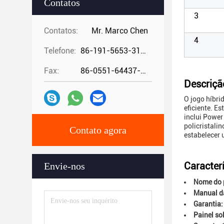
Contatos
3
Contatos:
Mr. Marco Chen
4
Telefone:
86-191-5653-3194
Fax:
86-0551-64437-729
Descriçã
O jogo híbri
eficiente. E
inclui Power
policristali
Contato agora
estabelecer 
Caracterí
Envie-nos
Nome do 
Manual da
Garantia:
Painel sol