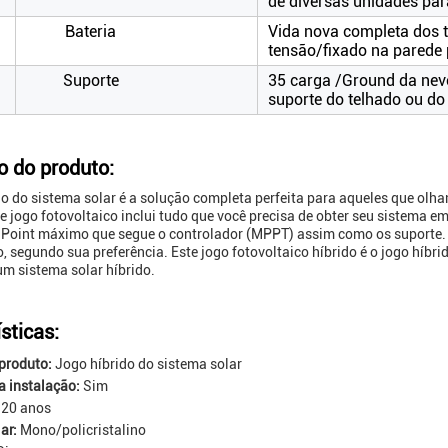
de diversas unidades par
Bateria
Vida nova completa dos t
tensão/fixado na parede 
Suporte
35 carga /Ground da nev
suporte do telhado ou do
o do produto:
do do sistema solar é a solução completa perfeita para aqueles que olha
ste jogo fotovoltaico inclui tudo que você precisa de obter seu sistema 
 Point máximo que segue o controlador (MPPT) assim como os suporte. O
no, segundo sua preferência. Este jogo fotovoltaico híbrido é o jogo híbr
um sistema solar híbrido.
sticas:
produto:
Jogo híbrido do sistema solar
 instalação:
Sim
20 anos
ar:
Mono/policristalino