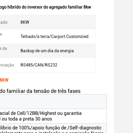
ogo híbrido do inversor do agregado familiar 8kw
iado:
8KW
de
Telhado/à terra/Carport Customzied
:
e da
Backup de um dia da energia
icação:
RS485/CAN/RS232
r 8KW
o familiar da tensão de três fases
ial de Cell/12BB/Highest ou garantia
 ou toda a preta 30 anos
ilíbrio de 100%/apoio função de /Self-diagnostic