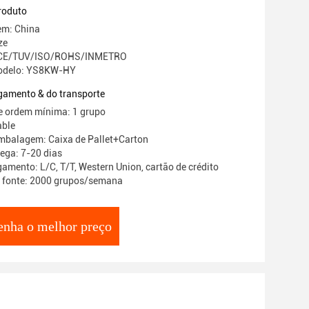
roduto
em: China
ze
o: CE/TUV/ISO/ROHS/INMETRO
odelo: YS8KW-HY
gamento & do transporte
e ordem mínima: 1 grupo
able
mbalagem: Caixa de Pallet+Carton
ega: 7-20 dias
amento: L/C, T/T, Western Union, cartão de crédito
a fonte: 2000 grupos/semana
enha o melhor preço