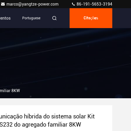
marco@yangtze-power.com
86-191-5653-3194
ventos
Portuguese
Citações
amiliar 8KW
icação híbrida do sistema solar Kit
RS232 do agregado familiar 8KW