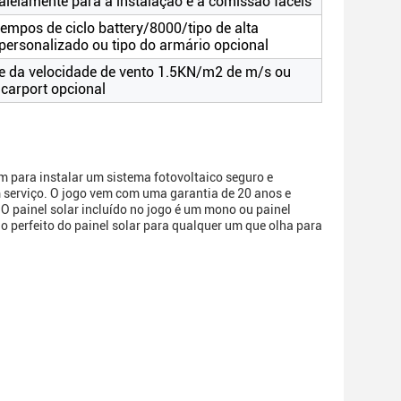
alelamente para a instalação e a comissão fáceis
empos de ciclo battery/8000/tipo de alta
personalizado ou tipo do armário opcional
e da velocidade de vento 1.5KN/m2 de m/s ou
 carport opcional
m para instalar um sistema fotovoltaico seguro e
em serviço. O jogo vem com uma garantia de 20 anos e
 painel solar incluído no jogo é um mono ou painel
ido perfeito do painel solar para qualquer um que olha para