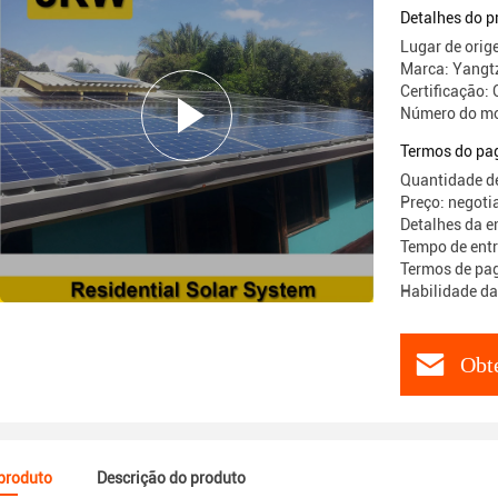
Detalhes do p
Lugar de orig
Marca: Yangt
Certificaçã
Número do m
Termos do pa
Quantidade d
Preço: negoti
Detalhes da e
Tempo de entr
Termos de pag
Habilidade d
Obt
 produto
Descrição do produto