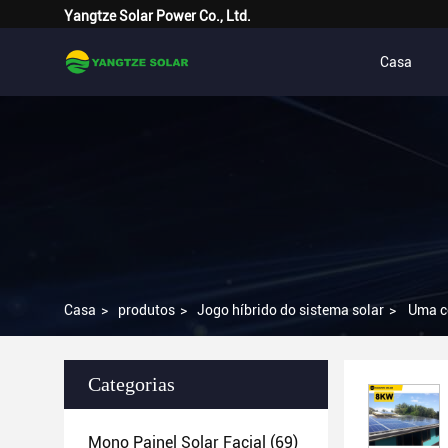
Yangtze Solar Power Co., Ltd.
Casa
Casa
>
produtos
>
Jogo híbrido do sistema solar
>
Uma co
Categorias
Mono Painel Solar Facial
(69)