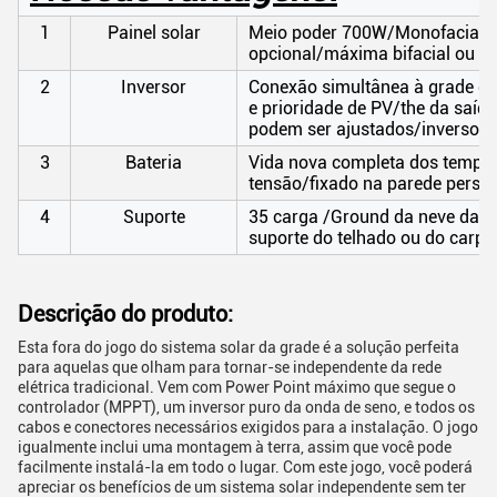
1
Painel solar
Meio poder 700W/Monofacial de
opcional/máxima bifacial ou to
2
Inversor
Conexão simultânea à grade de
e prioridade de PV/the da saída
podem ser ajustados/inversore
3
Bateria
Vida nova completa dos tempos 
tensão/fixado na parede person
4
Suporte
35 carga /Ground da neve da v
suporte do telhado ou do carpo
Descrição do produto:
Esta fora do jogo do sistema solar da grade é a solução perfeita
para aquelas que olham para tornar-se independente da rede
elétrica tradicional. Vem com Power Point máximo que segue o
controlador (MPPT), um inversor puro da onda de seno, e todos os
cabos e conectores necessários exigidos para a instalação. O jogo
igualmente inclui uma montagem à terra, assim que você pode
facilmente instalá-la em todo o lugar. Com este jogo, você poderá
apreciar os benefícios de um sistema solar independente sem ter