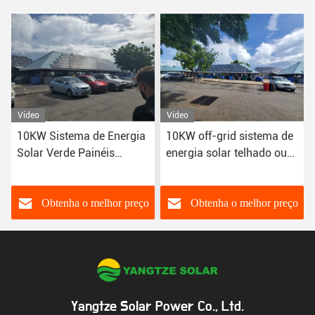
Vídeo
Vídeo
10KW off-grid sistema de
Sistema solar de 10 kW
energia solar telhado ou
com bateria de fosfato de
instalação no solo
ferro e lítio
material de liga de
alumínio
Obtenha o melhor preço
Obtenha o melhor preço
Yangtze Solar Power Co., Ltd.