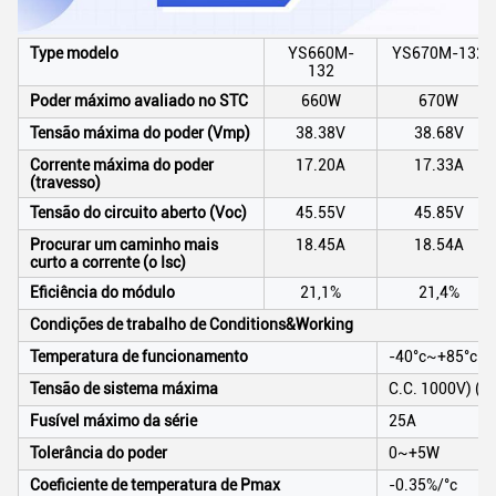
Type modelo
YS660M-
YS670M-132
132
Poder máximo avaliado no STC
660W
670W
Tensão máxima do poder (Vmp)
38.38V
38.68V
Corrente máxima do poder
17.20A
17.33A
(travesso)
Tensão do circuito aberto (Voc)
45.55V
45.85V
Procurar um caminho mais
18.45A
18.54A
curto a corrente (o Isc)
Eficiência do módulo
21,1%
21,4%
Condições de trabalho de Conditions&Working
Temperatura de funcionamento
-40°c~+85°c
Tensão de sistema máxima
C.C. 1000V) (d
Fusível máximo da série
25A
Tolerância do poder
0~+5W
Coeficiente de temperatura de Pmax
-0.35%/°c