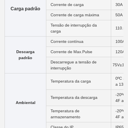
Corrente de carga
30A
Carga padrão
Corrente de carga máxima
50A
Tensão de interrupção da
110.5
carga
Corrente contínua
100A
Descarga
Corrente de Max.Pulse
120A (
padrão
Descarregue a tensão de
75V±1V
interrupção
0ºC à 
Temperatura da carga
a 131
-20ºC 
Temperatura da descarga
4F a 
Ambiental
Temperatura de
-20ºC 
armazenamento
4F a 
Classe do IP
IP65/I