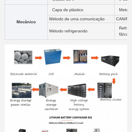
Capa de plástico
Metal
Método de uma comunicação
CAN/RS
Mecânico
Refrige
Método refrigerando
fã/con