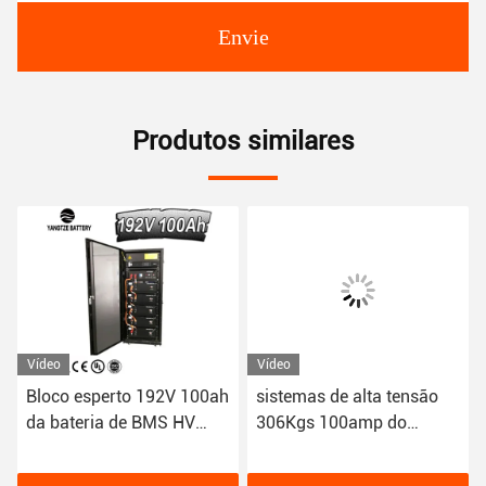
Envie
Produtos similares
Vídeo
Vídeo
Bloco esperto 192V 100ah
sistemas de alta tensão
da bateria de BMS HV
306Kgs 100amp do
High Voltage Lithium
armazenamento da
bateria de lítio 18650 de