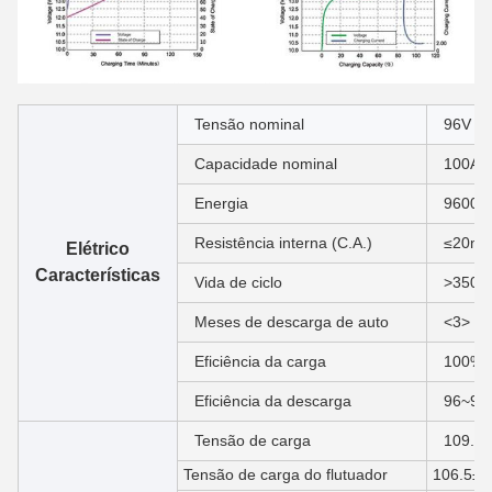
Tensão nominal
96V
Capacidade nominal
100Ah
Energia
9600
Resistência interna (C.A.)
≤20m
Elétrico
Características
Vida de ciclo
>3500
Meses de descarga de auto
<3>
Eficiência da carga
100% 
Eficiência da descarga
96~99
Tensão de carga
109.5
Tensão de carga do flutuador
106.5±1