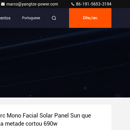
marco@yangtze-power.com
86-191-5653-3194
ventos
Portuguese
Citações
c Mono Facial Solar Panel Sun que
 a metade cortou 690w