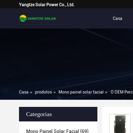
Yangtze Solar Power Co., Ltd.
Casa
Casa
>
produtos
>
Mono painel solar facial
>
O OEM Perc
Categorias
Mono Painel Solar Facial
(69)