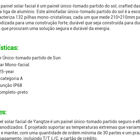
ainel solar facial é um painel único-tomado partido do sol, crafted da
 liga de alumínio. Este almofadar único-tomado partido do sol é a esco
acteriza 132 pilhas mono-cristalinas, cada um que mede 210*210mm pa
dizada para uma construção forte, durável que seja construída para dura
 que procuram uma solução segura e durável da energia.
sticas:
r Único-tomado partido de Sun
lar Mono-facial
25-year
 categoria A
junção IP68
ompleto-preto
es:
l solar facial de Yangtze é um painel único-tomado partido seguro e efi
anodizados. É projetado suportar as temperaturas extremas que variam
ar e manter, com uma quantidade de ordem mínima de 30 partes e um pra
agamento, incluindo T/T, L/C, e cartão de crédito.