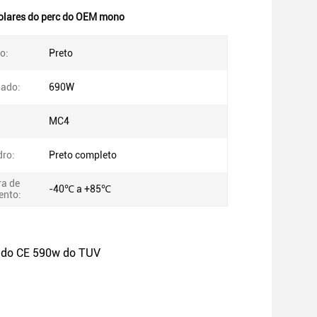
solares do perc do OEM mono
o:
Preto
iado:
690W
MC4
dro:
Preto completo
a de
-40℃ a +85℃
ento:
ll do CE 590w do TUV