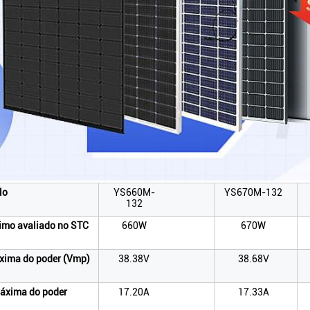
lo
YS660M-
YS670M-132
132
imo avaliado no STC
660W
670W
xima do poder (Vmp)
38.38V
38.68V
máxima do poder
17.20A
17.33A