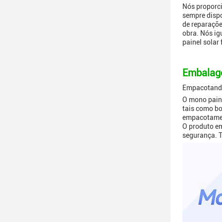
Nós proporci
sempre dispo
de reparaçõe
obra. Nós ig
painel solar 
Embalage
Empacotando
O mono paine
tais como bo
empacotament
O produto em
segurança. T