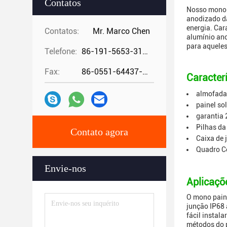
Contatos
Nosso mono p
anodizado da
energia. Car
Contatos:
Mr. Marco Chen
alumínio ano
para aqueles
Telefone:
86-191-5653-3194
Fax:
86-0551-64437-729
Caracterí
almofada
painel so
garantia 
Pilhas da
Contato agora
Caixa de 
Quadro C
Envie-nos
Aplicaçõ
O mono paine
junção IP68 
fácil instal
métodos do p