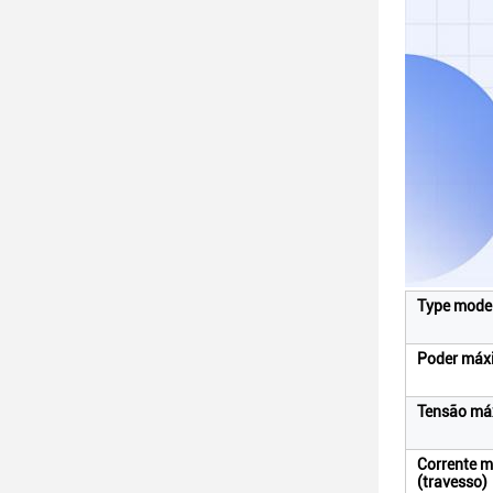
Type mode
Poder máx
Tensão má
Corrente 
(travesso)