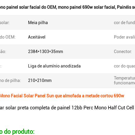
no painel solar facial do OEM
,
mono painel 690w solar facial
,
Painéis 
solar:
Meia pilha
cor de fund
do OEM:
Aceitável
Poder aval
ão:
2384*1303*35mm
Conector:
:
Liga de alumínio anodizada
cor do qua
Temperatur
o de pilha:
210*210mm
funcionam
Mono Facial Solar Panel Sun que almofada a metade cortou 690w
lar solar preta completa de painel 12bb Perc Mono Half Cut Ce
o do produto: