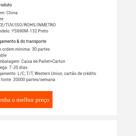
roduto
em: China
ze
o: CE/TUV/ISO/ROHS/INMETRO
delo: YS690M-132 Preto
gamento & do transporte
e ordem mínima: 30 partes
able
mbalagem: Caixa de Pallet+Carton
ega: 7-20 dias
amento: L/C, T/T, Western Union, cartão de crédito
 fonte: 20000 partes/semana
enha o melhor preço