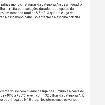
s pilhas mono-cristalinas da categoria A e de um quadro
lha perfeita para soluções duradouros, seguras da
ra um tamanho total de 8.6m2. O quadro é liga de
r. Nosso mono painel solar facial é a escolha perfeita
ciente do sol com quadro da liga de alumínio e a caixa de
 de -40℃ a +85℃, e vem com 132 pilhas da categoria A. É
zo de entrega de 5-10 dias. Nós oferecemos os vários