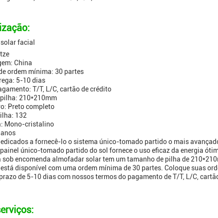
ização:
solar facial
tze
gem: China
de ordem mínima: 30 partes
rega: 5-10 dias
gamento: T/T, L/C, cartão de crédito
 pilha: 210*210mm
o: Preto completo
ilha: 132
a: Mono-cristalino
 anos
edicados a fornecê-lo o sistema único-tomado partido o mais avançad
 painel único-tomado partido do sol fornece o uso eficaz da energia ótim
ta sob encomenda almofadar solar tem um tamanho de pilha de 210*21
 está disponível com uma ordem mínima de 30 partes. Coloque suas orde
prazo de 5-10 dias com nossos termos do pagamento de T/T, L/C, cartão
erviços: