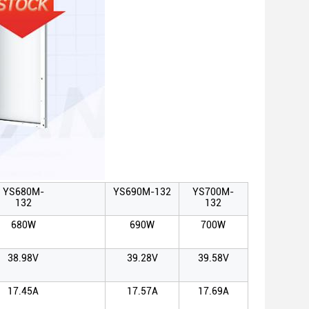
YS680M-
YS690M-132
YS700M-
132
132
680W
690W
700W
38.98V
39.28V
39.58V
17.45A
17.57A
17.69A