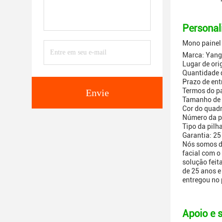
Personal
Mono painel 
Marca: Yang
Lugar de ori
Quantidade 
Prazo de ent
Termos do pa
Envie
Tamanho de
Cor do quadr
Número da p
Tipo da pilh
Garantia: 25
Nós somos d
facial com o
solução fei
de 25 anos e
entregou no 
Apoio e s