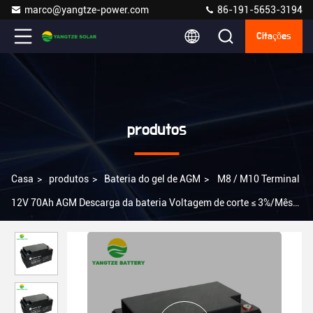
marco@yangtze-power.com
86-191-5653-3194
Citações
produtos
Casa
>
produtos
>
Bateria do gel de AGM
>
M8 / M10 Terminal
12V 70Ah AGM Descarga da bateria Voltagem de corte ≤ 3%/Mês
Auto-descarga