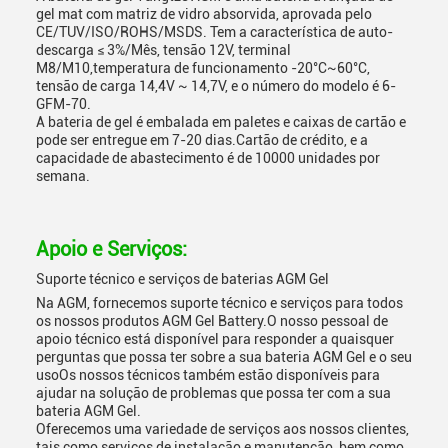
gel mat com matriz de vidro absorvida, aprovada pelo
CE/TUV/ISO/ROHS/MSDS. Tem a característica de auto-
descarga ≤ 3%/Mês, tensão 12V, terminal
M8/M10,temperatura de funcionamento -20°C~60°C,
tensão de carga 14,4V ~ 14,7V, e o número do modelo é 6-
GFM-70.
A bateria de gel é embalada em paletes e caixas de cartão e
pode ser entregue em 7-20 dias.Cartão de crédito, e a
capacidade de abastecimento é de 10000 unidades por
semana.
Apoio e Serviços:
Suporte técnico e serviços de baterias AGM Gel
Na AGM, fornecemos suporte técnico e serviços para todos
os nossos produtos AGM Gel Battery.O nosso pessoal de
apoio técnico está disponível para responder a quaisquer
perguntas que possa ter sobre a sua bateria AGM Gel e o seu
usoOs nossos técnicos também estão disponíveis para
ajudar na solução de problemas que possa ter com a sua
bateria AGM Gel.
Oferecemos uma variedade de serviços aos nossos clientes,
tais como serviços de instalação e manutenção, bem como