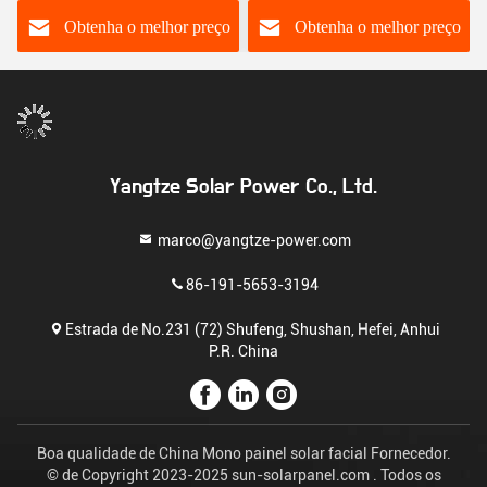
operacional de
≤ 3%/Mês Auto-descarga
-20°C~60°C
Obtenha o melhor preço
Obtenha o melhor preço
Yangtze Solar Power Co., Ltd.
marco@yangtze-power.com
86-191-5653-3194
Estrada de No.231 (72) Shufeng, Shushan, Hefei, Anhui
P.R. China
Boa qualidade de China Mono painel solar facial Fornecedor.
© de Copyright 2023-2025 sun-solarpanel.com . Todos os