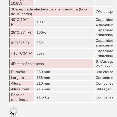
10,5V)
3Capacidade afectada pela temperatura (taxa
7Autodisponi
de 10 horas)
40
°C
(104°
Capacidade 
103%
F)
armazenag
Capacidade 
25
°C
(77° F)
100%
armazenag
Capacidade 
0
°C
(32° F)
85%
armazenag
Capacidade 
- 15.
°C
(5° F)
65%
armazenag
8- Carregam
4Dimensões e peso
25.
°C
(77° F)
Duração
260 mm
Uso cíclico
Largura
168 mm
Corrente má
Altura
210 mm
Compensaçã
Altura total
215 mm
Utilização de
Peso de
21.5 kg
Compensaçã
referência