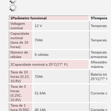
1Parâmetro funcional
5Temperatu
Voltagem
12 V
Temperatura
nominal
Capacidade
nominal
70Ah
Temperatura
(taxa de 10
horas)
Número de
Temperatura
6 células
células
armazename
6Resistência
2Capacidade nominal a 25
°C
(77° F)
máxima.
Taxa de 10
Bateria tota
horas (0,1C,
70Ah
25
°C
(77° F)
10,8V)
Taxa de 3
horas
51.6Ah
Corrente de
(0,25C,
10,8V)
Taxa de 1
hora (0,55C,
40.1Ah
Corrente de c