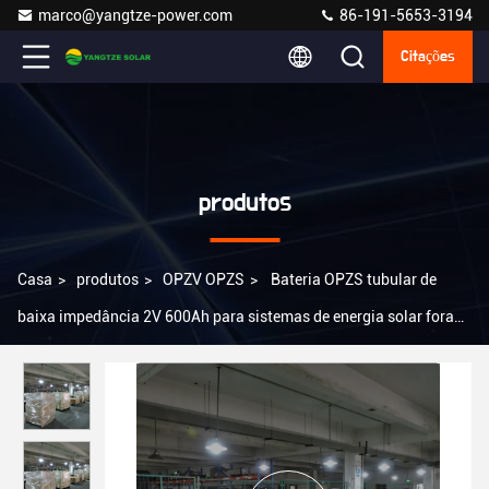
marco@yangtze-power.com
86-191-5653-3194
Citações
produtos
Casa
>
produtos
>
OPZV OPZS
>
Bateria OPZS tubular de
baixa impedância 2V 600Ah para sistemas de energia solar fora
da rede