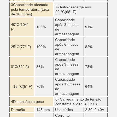
3Capacidade afectada
7- Auto-descarga aos
pela temperatura (taxa
20.
°C
(68° F)
de 10 horas)
Capacidade
40
°C
(104°
após 3 meses
103%
91%
F)
de
armazenagem
Capacidade
após 6 meses
25
°C
(77° F)
100%
82%
de
armazenagem
Capacidade
após 9 meses
0
°C
(32° F)
86%
73%
de
armazenagem
Capacidade
após 12 meses
- 15.
°C
(5° F)
70%
64%
de
armazenagem
8- Carregamento de tensão
4Dimensões e peso
constante a 20.
°C
(68° F)
Duração
145 mm
Uso cíclico
2.30~2.40V
Corrente