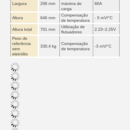
Largura
206 mm
máxima de
60A
carga
Compensação
Altura
646 mm
- 5 mV/
°C
de temperatura
Utilização de
Altura total
701 mm
2.23~2.25V
flutuadores
Peso de
referência
Compensação
330,4 kg
-3 mV/
°C
sem
de temperatura
eletrólito