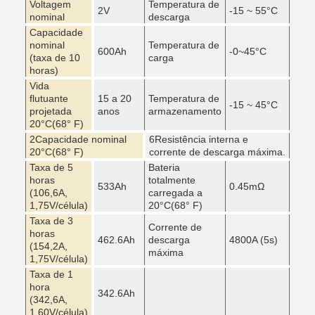
Voltagem
Temperatura de
2V
-15 ~ 55
°C
nominal
descarga
Capacidade
nominal
Temperatura de
600Ah
-0~45
°C
(taxa de 10
carga
horas)
Vida
flutuante
15 a 20
Temperatura de
-15 ~ 45
°C
projetada
anos
armazenamento
20
°C
(68° F)
2Capacidade nominal
6Resistência interna e
20
°C
(68° F)
corrente de descarga máxima.
Taxa de 5
Bateria
horas
totalmente
533Ah
0.45mΩ
(106,6A,
carregada a
1,75V/célula)
20
°C
(68° F)
Taxa de 3
Corrente de
horas
462.6Ah
descarga
4800A (5s)
(154,2A,
máxima
1,75V/célula)
Taxa de 1
hora
342.6Ah
(342,6A,
1,60V/célula)