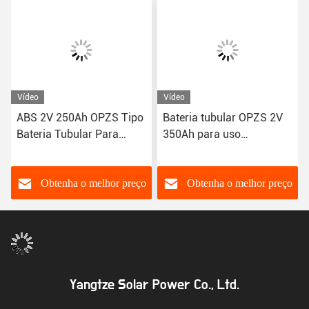
Vídeo
Vídeo
ABS 2V 250Ah OPZS Tipo
Bateria tubular OPZS 2V
Bateria Tubular Para
350Ah para uso
Sistema de Energia Solar
doméstico com mais de
Doméstica
20 anos de vida útil
Obtenha o melhor preço
Obtenha o melhor preço
Yangtze Solar Power Co., Ltd.