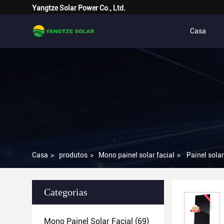
Yangtze Solar Power Co., Ltd.
Casa
Casa
>
produtos
>
Mono painel solar facial
>
Painel sola
Categorias
Mono Painel Solar Facial
(69)