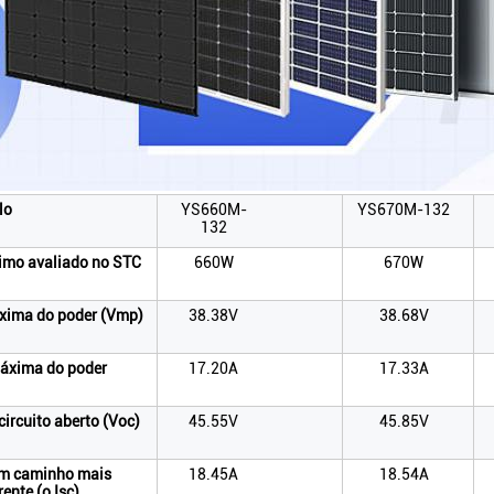
lo
YS660M-
YS670M-132
132
imo avaliado no STC
660W
670W
xima do poder (Vmp)
38.38V
38.68V
máxima do poder
17.20A
17.33A
circuito aberto (Voc)
45.55V
45.85V
um caminho mais
18.45A
18.54A
rente (o Isc)