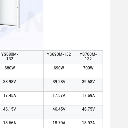
YS680M-
YS690M-132
YS700M-
132
132
680W
690W
700W
38.98V
39.28V
39.58V
17.45A
17.57A
17.69A
46.15V
46.45V
46.75V
18.66A
18.79A
18.92A