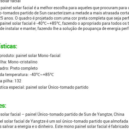
solar facial
ainel solar facial é a melhor escolha para aqueles que procuram para 
o-tomados partido de Sun caracterizam a metade a mais atrasada cortar
25 anos. O quadro é projetado com uma cor preta completa que seja perf
ainel solar facial é -40℃~+85℃, fazendo o apropriado para todos os t
l de instalar e manter, fazendo lhe a solução de poupança de energia per
sticas:
roduto: painel solar Mono-facial
ilha: Mono-cristalino
adro: Preto completo
 da temperatura: -40℃~+85℃
 pilha: 132
stica especial: painel solar Único-tomado partido
es:
solar facial – painel Único-tomado partido de Sun de Yangtze, China
l solar facial de Yangtze é um sol único-tomado partido que almofada a
 salvar a energia e o dinheiro. Este mono painel solar facial é fabricad