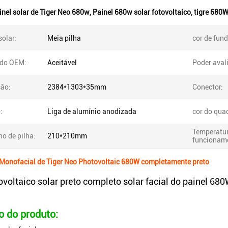
inel solar de Tiger Neo 680w
,
Painel 680w solar fotovoltaico
,
tigre 680
solar:
Meia pilha
cor de fund
do OEM:
Aceitável
Poder aval
ão:
2384*1303*35mm
Conector:
:
Liga de alumínio anodizada
cor do qua
Temperatur
o de pilha:
210*210mm
funcionam
 Monofacial de Tiger Neo Photovoltaic 680W completamente preto
ovoltaico solar preto completo solar facial do painel 68
o do produto: