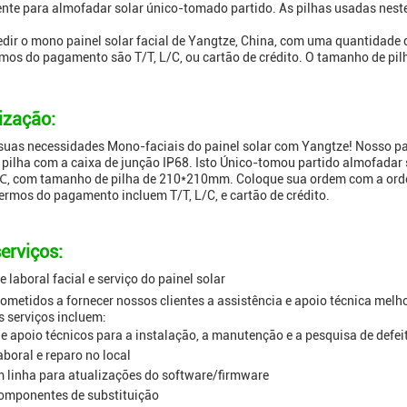
nte para almofadar solar único-tomado partido. As pilhas usadas neste p
dir o mono painel solar facial de Yangtze, China, com uma quantidade 
ermos do pagamento são T/T, L/C, ou cartão de crédito. O tamanho de p
ização:
suas necessidades Mono-faciais do painel solar com Yangtze! Nosso pai
a pilha com a caixa de junção IP68. Isto Único-tomou partido almofadar
, com tamanho de pilha de 210*210mm. Coloque sua ordem com a ordem 
termos do pagamento incluem T/T, L/C, e cartão de crédito.
erviços:
 laboral facial e serviço do painel solar
metidos a fornecer nossos clientes a assistência e apoio técnica melh
s serviços incluem:
e apoio técnicos para a instalação, a manutenção e a pesquisa de defei
aboral e reparo no local
m linha para atualizações do software/firmware
omponentes de substituição