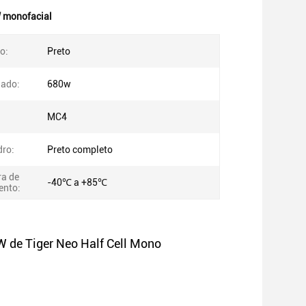
W monofacial
o:
Preto
iado:
680w
MC4
dro:
Preto completo
a de
-40℃ a +85℃
ento:
0W de Tiger Neo Half Cell Mono