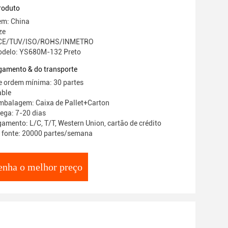
roduto
em: China
ze
o: CE/TUV/ISO/ROHS/INMETRO
delo: YS680M-132 Preto
gamento & do transporte
e ordem mínima: 30 partes
able
mbalagem: Caixa de Pallet+Carton
ega: 7-20 dias
amento: L/C, T/T, Western Union, cartão de crédito
 fonte: 20000 partes/semana
enha o melhor preço