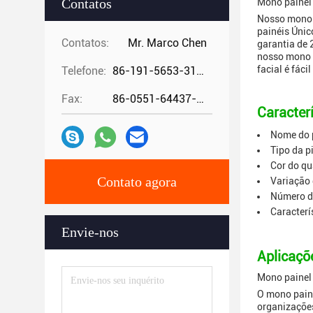
Contatos
Mono painel 
Nosso mono p
painéis Únic
Contatos:
Mr. Marco Chen
garantia de 
nosso mono p
facial é fáci
Telefone:
86-191-5653-3194
Fax:
86-0551-64437-729
Caracterí
Nome do p
Tipo da p
Cor do qu
Contato agora
Variação
Número da
Caracterí
Envie-nos
Aplicaçõ
Mono painel 
O mono paine
organizações