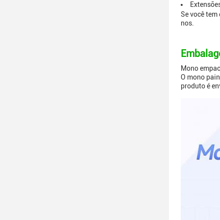
Extensões
Se você tem 
nos.
Embalage
Mono empacot
O mono paine
produto é en