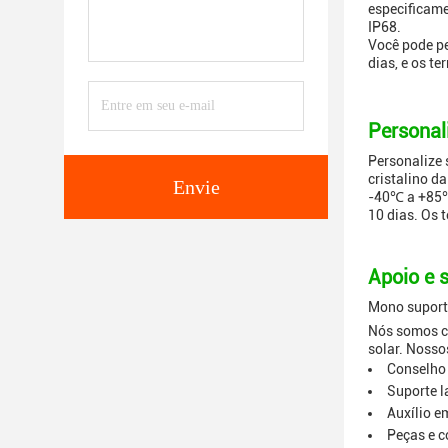
especificame
IP68.
Você pode pe
dias, e os t
Personal
Personalize 
cristalino d
Envie
-40℃ a +85℃
10 dias. Os 
Apoio e s
Mono suporte
Nós somos co
solar. Nosso
Conselho 
Suporte l
Auxílio e
Peças e c