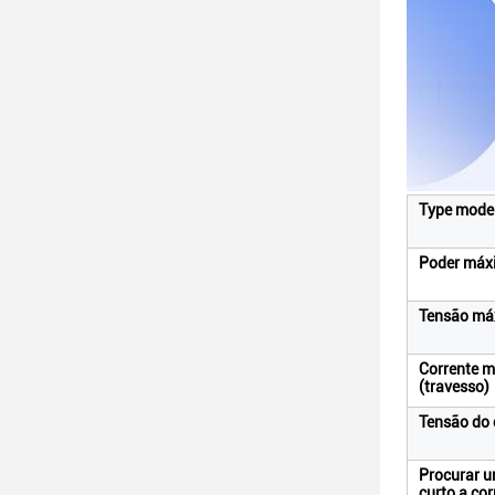
Type mode
Poder máx
Tensão má
Corrente 
(travesso)
Tensão do 
Procurar 
curto a cor