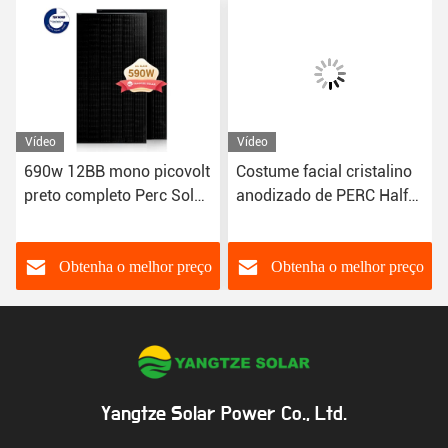
Vídeo
Vídeo
690w 12BB mono picovolt
Costume facial cristalino
preto completo Perc Solar
anodizado de PERC Half
Modules com o conector
Cell 670W do painel solar
MC4
de liga de alumínio mono
Obtenha o melhor preço
Obtenha o melhor preço
Yangtze Solar Power Co., Ltd.