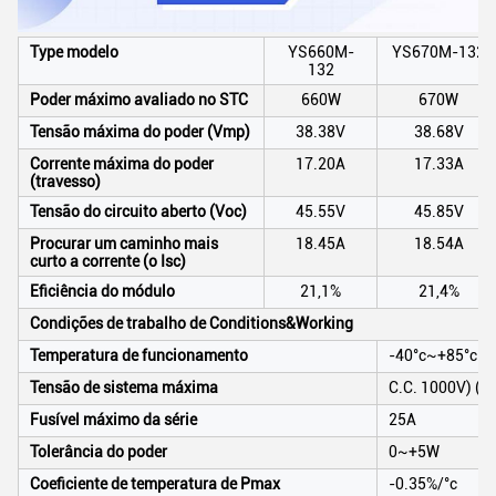
Type modelo
YS660M-
YS670M-132
132
Poder máximo avaliado no STC
660W
670W
Tensão máxima do poder (Vmp)
38.38V
38.68V
Corrente máxima do poder
17.20A
17.33A
(travesso)
Tensão do circuito aberto (Voc)
45.55V
45.85V
Procurar um caminho mais
18.45A
18.54A
curto a corrente (o Isc)
Eficiência do módulo
21,1%
21,4%
Condições de trabalho de Conditions&Working
Temperatura de funcionamento
-40°c~+85°c
Tensão de sistema máxima
C.C. 1000V) (d
Fusível máximo da série
25A
Tolerância do poder
0~+5W
Coeficiente de temperatura de Pmax
-0.35%/°c