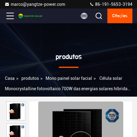
marco@yangtze-power.com
86-191-5653-3194
Citações
produtos
Casa
>
produtos
>
Mono painel solar facial
>
Célula solar
Monocrystalline fotovoltaico 700W das energias solares híbridas
da casa