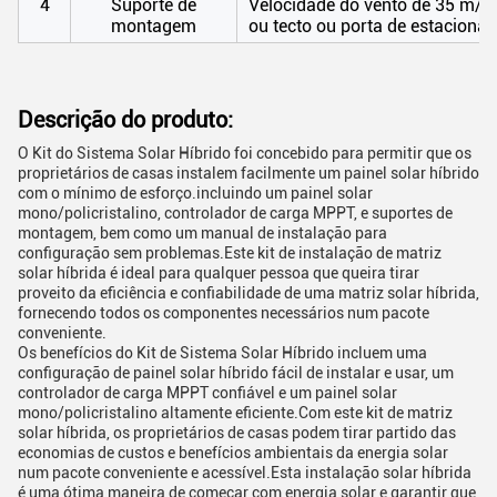
4
Suporte de
Velocidade do vento de 35 m/
montagem
ou tecto ou porta de estaciona
Descrição do produto:
O Kit do Sistema Solar Híbrido foi concebido para permitir que os
proprietários de casas instalem facilmente um painel solar híbrido
com o mínimo de esforço.incluindo um painel solar
mono/policristalino, controlador de carga MPPT, e suportes de
montagem, bem como um manual de instalação para
configuração sem problemas.Este kit de instalação de matriz
solar híbrida é ideal para qualquer pessoa que queira tirar
proveito da eficiência e confiabilidade de uma matriz solar híbrida,
fornecendo todos os componentes necessários num pacote
conveniente.
Os benefícios do Kit de Sistema Solar Híbrido incluem uma
configuração de painel solar híbrido fácil de instalar e usar, um
controlador de carga MPPT confiável e um painel solar
mono/policristalino altamente eficiente.Com este kit de matriz
solar híbrida, os proprietários de casas podem tirar partido das
economias de custos e benefícios ambientais da energia solar
num pacote conveniente e acessível.Esta instalação solar híbrida
é uma ótima maneira de começar com energia solar e garantir que