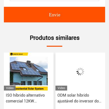
Envie
Produtos similares
Vídeo
Vídeo
ODM solar híbrido
Fase híbrida policristalina
ajustável do inversor dos
150kw do sistema solar
jogos 250kw das energias
Kit Inverter 3