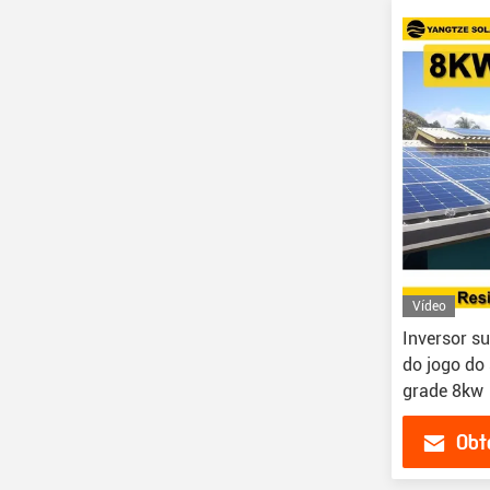
Vídeo
Inversor su
do jogo do 
grade 8kw
Obt