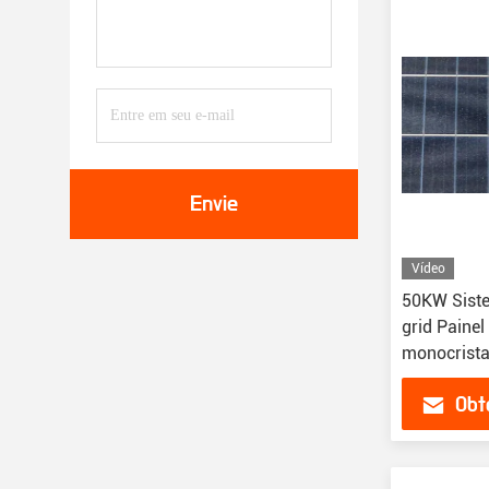
Envie
Vídeo
50KW Siste
grid Painel 
monocrista
Bateria de 
Obt
doméstico