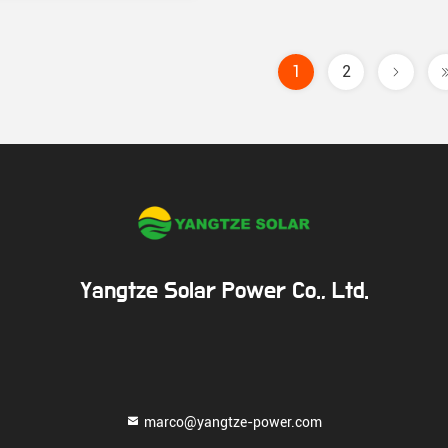
1
2
Yangtze Solar Power Co., Ltd.
marco@yangtze-power.com