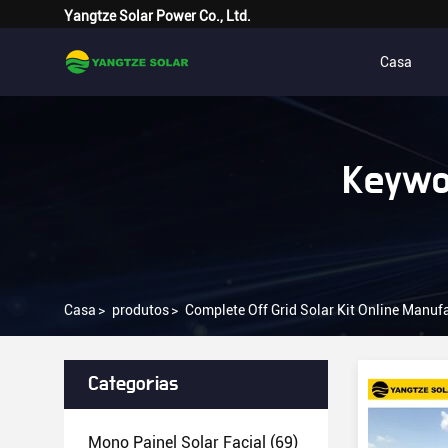
Yangtze Solar Power Co., Ltd.
Casa
Keywor
Casa
>
produtos
>
Complete Off Grid Solar Kit Online Manuf
Categorias
Mono Painel Solar Facial
(69)