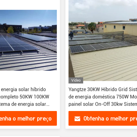
Vídeo
energia solar híbrido
Yangtze 30KW Híbrido Grid Si
 completo 50KW 100KW
de energia doméstica 750W M
ema de energia solar
painel solar On-Off 30kw Siste
-grid
energia solar Silício monocrista
enha o melhor preço
Obtenha o melhor pr