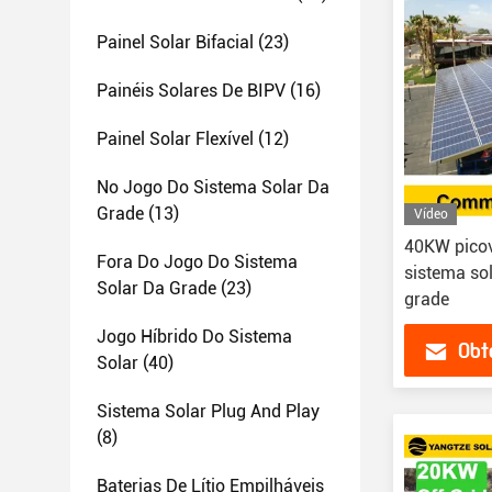
Painel Solar Bifacial
(23)
Painéis Solares De BIPV
(16)
Painel Solar Flexível
(12)
No Jogo Do Sistema Solar Da
Grade
(13)
Vídeo
40KW picov
Fora Do Jogo Do Sistema
sistema so
Solar Da Grade
(23)
grade
Jogo Híbrido Do Sistema
Obt
Solar
(40)
Sistema Solar Plug And Play
(8)
Baterias De Lítio Empilháveis