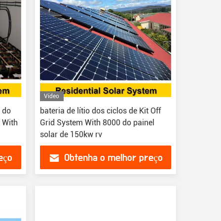
Vídeo
 do
bateria de lítio dos ciclos de Kit Off
t With
Grid System With 8000 do painel
solar de 150kw rv
eço
Obtenha o melhor preço