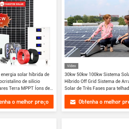
Vídeo
energia solar híbrida de
30kw 50kw 100kw Sistema Sol
ristalino de silício
Híbrido Off Grid Sistema de Arr
lares Terra MPPT Íons de
Solar de Três Fases para telha
ia doméstica
enha o melhor preço
Obtenha o melhor pr