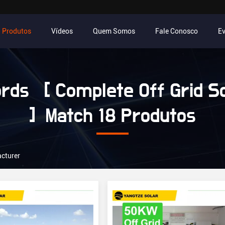
Produtos
Vídeos
Quem Somos
Fale Conosco
E
ds [ Complete Off Grid So
] Match 18 Produtos
acturer