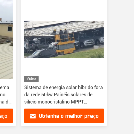
Vídeo
stema
Sistema de energia solar híbrido fora
ono
da rede 50kw Painéis solares de
ma de
silício monocristalino MPPT
lino
Controlador Home Us
eço
Obtenha o melhor preço