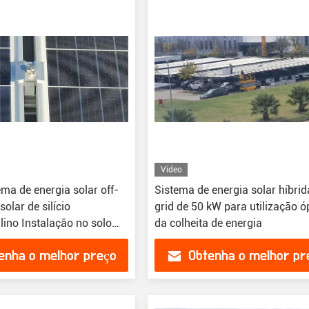
Vídeo
ma de energia solar off-
Sistema de energia solar híbrid
solar de silício
grid de 50 kW para utilização 
lino Instalação no solo
da colheita de energia
íons de lítio MPPT Uso
enha o melhor preço
Obtenha o melhor pr