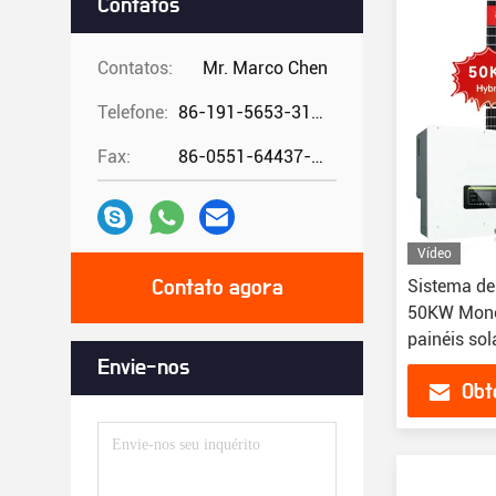
Contatos
Contatos:
Mr. Marco Chen
Telefone:
86-191-5653-3194
Fax:
86-0551-64437-729
Vídeo
Sistema de 
Contato agora
50KW Monoc
painéis so
lítio Energ
Envie-nos
Obt