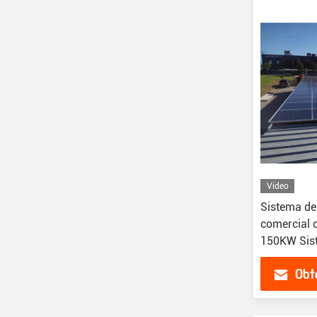
Vídeo
Sistema de 
comercial
150KW Sist
híbrido off
Obt